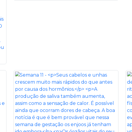
is
O
,
ou