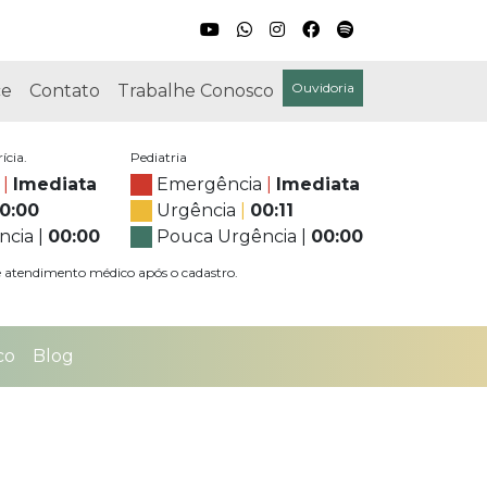
Ouvidoria
ce
Contato
Trabalhe Conosco
ícia.
Pediatria
|
Imediata
Emergência
|
Imediata
0:00
Urgência
|
00:11
ncia
|
00:00
Pouca Urgência
|
00:00
atendimento médico após o cadastro.
co
Blog