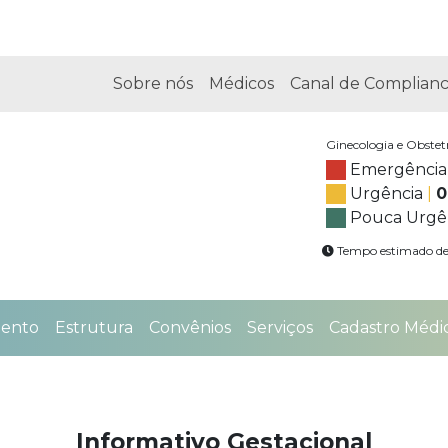
Sobre nós
Médicos
Canal de Complian
Ginecologia e Obstetr
Emergência
Urgência
|
0
Pouca Urgê
Tempo estimado de 
mento
Estrutura
Convênios
Serviços
Cadastro Médi
Informativo Gestacional