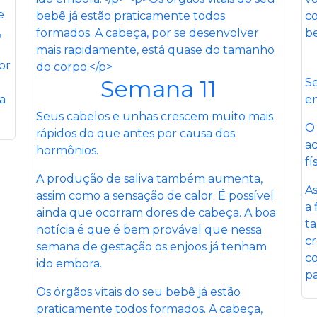
e
,
or
Semana 11
S
a
en
Seus cabelos e unhas crescem muito mais
O 
rápidos do que antes por causa dos
ac
hormônios.
fí
A produção de saliva também aumenta,
A
assim como a sensação de calor. É possível
a 
ainda que ocorram dores de cabeça. A boa
ta
notícia é que é bem provável que nessa
cr
semana de gestação os enjoos já tenham
co
ido embora.
p
Os órgãos vitais do seu bebê já estão
praticamente todos formados. A cabeça,