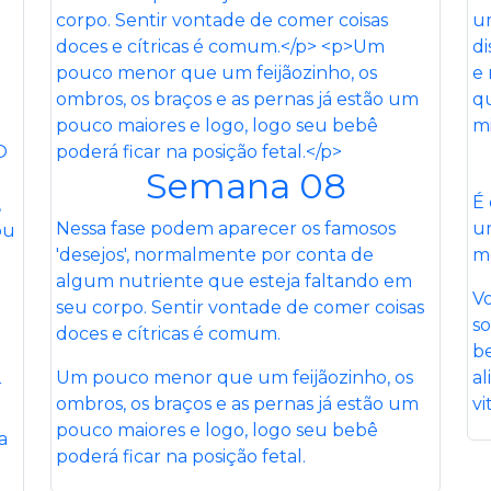
Semana 08
É
Nessa fase podem aparecer os famosos
um
'desejos', normalmente por conta de
mo
algum nutriente que esteja faltando em
Vo
seu corpo. Sentir vontade de comer coisas
so
doces e cítricas é comum.
be
Um pouco menor que um feijãozinho, os
al
r
ombros, os braços e as pernas já estão um
vi
pouco maiores e logo, logo seu bebê
a
poderá ficar na posição fetal.