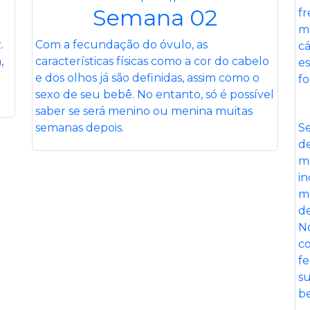
Semana 02
.
Com a fecundação do óvulo, as
,
características físicas como a cor do cabelo
e dos olhos já são definidas, assim como o
sexo de seu bebê. No entanto, só é possível
saber se será menino ou menina muitas
semanas depois.
Se
de
mu
in
ma
de
N
co
fe
su
b