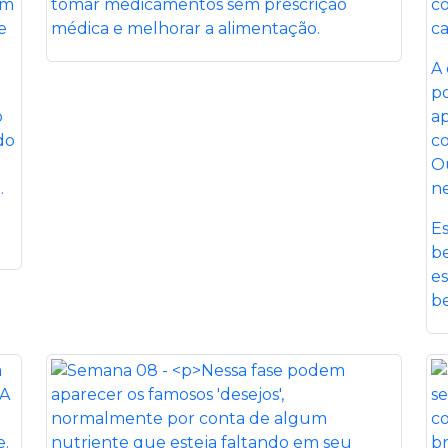
um
tomar medicamentos sem prescrição
co
e
médica e melhorar a alimentação.
c
A 
p
o
ap
do
c
O
.
ne
Es
be
e
be